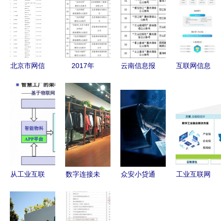
北京市网信
2017年
云南信息报
互联网信息
办公布互联
《互联网新
6产品获得
服务ICP 框
网新闻信息
闻信息服务
云南首批互
架、规范与
服务单位许
管理规定》
联网新闻信
未来演进
可名单 规
的时代意义
息服务许可
范信息传播
与实施启示
新篇章
从工业互联
数字连接未
众安小贷通
工业互联网
网的一角窥
来 欧布诺
过互联网金
新基建点亮
探什么才是
CEO在北京
融协会App
智造未来
真正的“互
人民广播电
备案，优质
新华三在紫