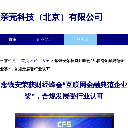
亲壳科技（北京）有限公司
首页
企业简介
产品大全
联系我们
企业信息
访客留言
当前位置：
首页
>
产品大全
>
念钱安荣获财经峰会“互联网金融典范企
业奖”，合规发展受行业认可
念钱安荣获财经峰会“互联网金融典范企业
奖”，合规发展受行业认可