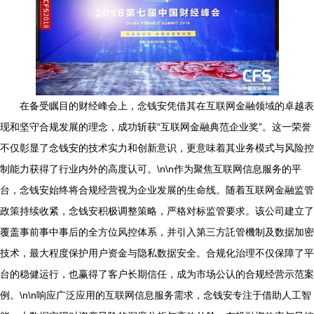
在备受瞩目的财经峰会上，念钱安凭借其在互联网金融领域的卓越表
现和坚守合规发展的理念，成功斩获“互联网金融典范企业奖”。这一荣誉
不仅彰显了念钱安的技术实力和创新意识，更意味着其业务模式与风险控
制能力获得了行业内外的高度认可。\n\n作为聚焦互联网信息服务的平
台，念钱安始终将合规经营视为企业发展的生命线。随着互联网金融监管
政策持续收紧，念钱安积极调整策略，严格对标监管要求。该公司建立了
覆盖事前事中事后的全方位风控体系，并引入第三方託管機制及数据加密
技术，最大程度保护用户资金与隐私数据安全。合规化治理不仅保障了平
台的稳健运行，也赢得了客户长期信任，成为市场公认的合规经营示范案
例。\n\n响应广泛应用的互联网信息服务需求，念钱安专注于借助人工智