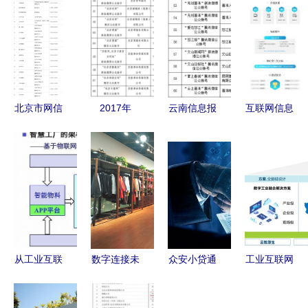
北京市网信
2017年
云南信息报
互联网信息
办公布互联
《互联网新
6产品获得
服务ICP 框
网新闻信息
闻信息服务
云南首批互
架、规范与
服务单位许
管理规定》
联网新闻信
未来演进
可名单 规
的时代意义
息服务许可
范信息传播
与实施启示
新篇章
从工业互联
数字连接未
众安小贷通
工业互联网
网的一角窥
来 欧布诺
过互联网金
新基建点亮
探什么才是
CEO在北京
融协会App
智造未来