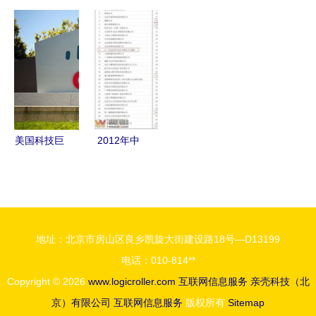
网的一角窥
来 欧布诺
过互联网金
新基建点亮
探什么才是
CEO在北京
融协会App
智造未来
真正的“互
人民广播电
备案，优质
新华三在紫
联网”
台讲述
服务满足用
光股份智能
OUBURO
户需求
制造工厂的
新零售旅程
实践分享
美国科技巨
2012年中
头在华裁
国互联网信
员，源头竟
息服务收入
是华为“太
前百家企业
强了”？
榜单发布，
地址：北京市房山区良乡凯旋大街建设路18号—D13199
宜宾零距离
电话：010-814**
网络公司成
Copyright © 2026
www.logicroller.com
互联网信息服务
亲壳科技（北
功入围
京）有限公司
互联网信息服务
版权所有
Sitemap