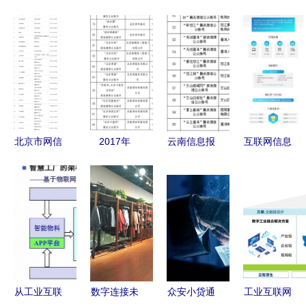
北京市网信
2017年
云南信息报
互联网信息
办公布互联
《互联网新
6产品获得
服务ICP 框
网新闻信息
闻信息服务
云南首批互
架、规范与
服务单位许
管理规定》
联网新闻信
未来演进
可名单 规
的时代意义
息服务许可
范信息传播
与实施启示
新篇章
从工业互联
数字连接未
众安小贷通
工业互联网