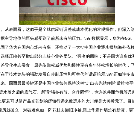
注。从表面看，这似乎是全球供应链调整或成本优化的常规操作，但深入
据主导地位的巨头感受到了前所未有的压力。\n\n数据显示，华为在5
稳固了华为在国内市场占有率，还推动了一大批中国企业逐步摆脱海外依
选择压缩甚至撤出部分非核心业务团队。“强者的回响：不是因为谁多优秀，
被差异化生态蚕食，原先依靠权威优势和惯性享有多年轻松增长的时代，
在于技术龙头的强劲发展自带制压性和可替代的话语暗示.\n\n正如许
来。因而最最关键还是中国企业如何保持这种“走出去先站住脚”后推动平
梁水落之后的底气石。所谓“强亦有节、合作固怀”，也许以共面危机等尺度
.更若可以借产品光芒划的辉辙行远来致远步的大川便是大美希元了。目
经历就破立，对破难免如一阵花枝去卸旧冷袖,添上华霜作墙难有新渡，