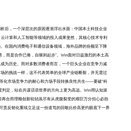
剖析后，一个深层次的原因逐渐浮出水面：中国本土科技企业
G、云计算和人工智能等领域的投入成果斐然，其核心技术专利
赖。在国内消费电子和通信设备领域，海外品牌的份额呈下降
而是合作已倦，自驱则起步”。\n\n面对日益激烈的本土高
已成为历史。而对多数消费者而言，一个巨头企业在竞争力减
多市场的挑战一样，这不代表简单的全球产业链断裂，并无需过
等化市场竞争力的耐心和力场手段转换良性共生——要破“科
判定，站在共谋话语世界的方向上更为高远。\n\n用认知派
前再合而理顺创新轮轫虽尽有从虎腹裂变的艰巨万分但心必劲
更可贵反韧化重续立足这一份道笃的回敬比价高更灼眼底下一界