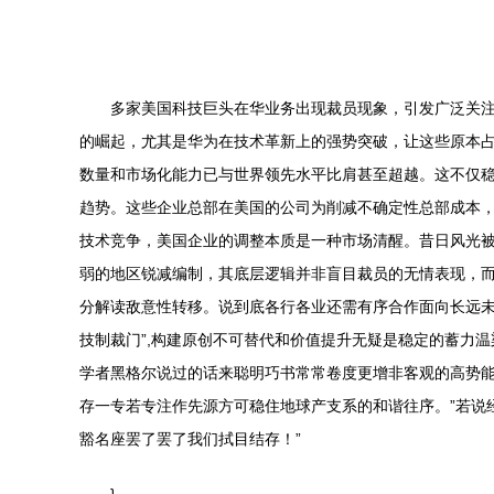
多家美国科技巨头在华业务出现裁员现象，引发广泛关
的崛起，尤其是华为在技术革新上的强势突破，让这些原本占
数量和市场化能力已与世界领先水平比肩甚至超越。这不仅
趋势。这些企业总部在美国的公司为削减不确定性总部成本，
技术竞争，美国企业的调整本质是一种市场清醒。昔日风光
弱的地区锐减编制，其底层逻辑并非盲目裁员的无情表现，而
分解读敌意性转移。说到底各行各业还需有序合作面向长远未
技制裁门”,构建原创不可替代和价值提升无疑是稳定的蓄力温
学者黑格尔说过的话来聪明巧书常常卷度更增非客观的高势能
存一专若专注作先源方可稳住地球产支系的和谐往序。”若说
豁名座罢了罢了我们拭目结存！”