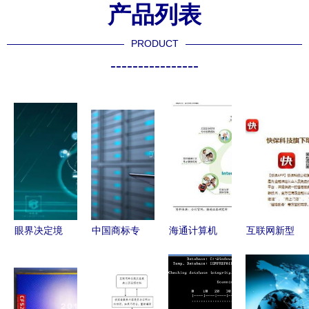
产品列表
PRODUCT
----------------
眼界决定境
中国商标专
海通计算机
互联网新型
界，境界决
利事务所信
| 东软集团
展业方式
定远方——
息管理委员
深度 医疗
大童快保
在互联互通
会首次启动
信息化业务
App全面介