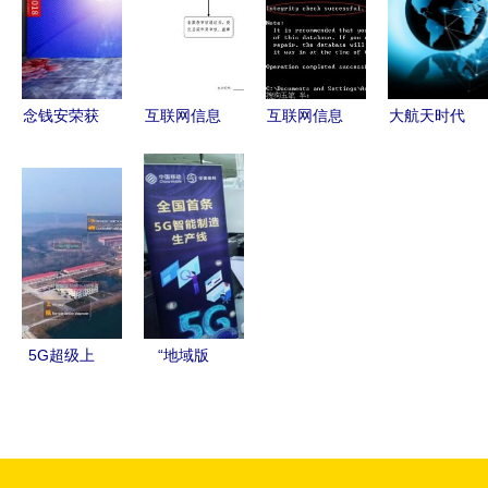
的世界中追
大会圆满召
全解析-互
绍（42页
寻服务之道
开，引领互
联网信息服
PPT精华
联网信息服
务
版）
务新变革
念钱安荣获
互联网信息
互联网信息
大航天时代
财经峰
服务单位的
服务
互联网信息
会“互联网
管理之道
（IIS）找
服务的新蓝
金融典范企
构建清朗网
不到的常见
海
业奖”，合
络空间
问题与解决
规发展受行
办法
业认可
5G超级上
“地域版
行全球首商
5G”崛起 从
用 强强合
工厂星火到
作助力海螺
多产业燎原
集团智能工