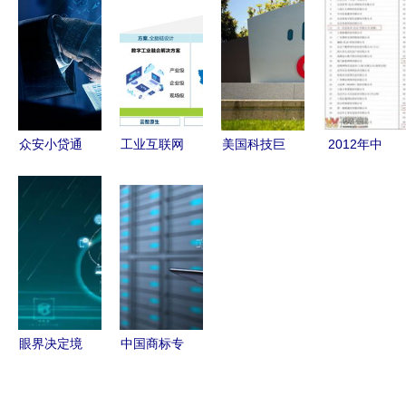
联网新闻信
未来演进
真正的“互
人民广播电
息服务许可
联网”
台讲述
OUBURO
新零售旅程
众安小贷通
工业互联网
美国科技巨
2012年中
过互联网金
新基建点亮
头在华裁
国互联网信
融协会App
智造未来
员，源头竟
息服务收入
备案，优质
新华三在紫
是华为“太
前百家企业
服务满足用
光股份智能
强了”？
榜单发布，
户需求
制造工厂的
宜宾零距离
实践分享
网络公司成
功入围
眼界决定境
中国商标专
界，境界决
利事务所信
定远方——
息管理委员