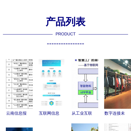
产品列表
PRODUCT
----------------
云南信息报
互联网信息
从工业互联
数字连接未
6产品获得
服务ICP 框
网的一角窥
来 欧布诺
云南首批互
架、规范与
探什么才是
CEO在北京