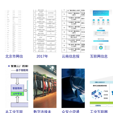
北京市网信
2017年
云南信息报
互联网信息
办公布互联
《互联网新
6产品获得
服务ICP 框
网新闻信息
闻信息服务
云南首批互
架、规范与
服务单位许
管理规定》
联网新闻信
未来演进
可名单 规
的时代意义
息服务许可
范信息传播
与实施启示
新篇章
从工业互联
数字连接未
众安小贷通
工业互联网